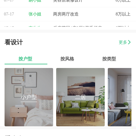
07-17
张小姐
两房两厅改造
8万以上
07-17
李先生
乐府花园4房2厅2卫毛坯房
8万以上
07-17
郭先生
榕城区消防路口135平套房装修
8万以上
看设计
更多
07-17
朱小姐
560平办公室装修
8万以上
按户型
按风格
按类型
07-17
伊小姐
180平和盛花园设计装修
8万以上
07-17
董先生
万泰城4室2厅 202平
8万以上
07-17
葛小姐
榕城区榕江一品3室2厅1卫
8万以上
小户型
二居
三
07-17
魏先生
金海湾4室2厅
8万以上
07-17
曾女士
新澳城市花园3室1厅1卫
8万以上