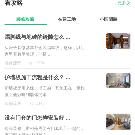
07-17
方先生
金源华庭3室2厅1卫
8万以上
看攻略
更多
07-17
孙先生
海岸万和城4室2厅177平装修
8万以上
装修攻略
在建工地
小区团装
踢脚线与地砖的缝隙怎么 ...
买房子装修基本都会装踢脚线，这样可以让
家里看着更美观，但是 ...
装修流程
15570
护墙板施工流程是什么？ ...
护墙板是用来保护墙面的，其施工在一定程
度上会影响到墙体的牢 ...
装修流程
12141
没有门套的门怎样安装好 ...
传统装修门窗都是需要有门套和门一起的，