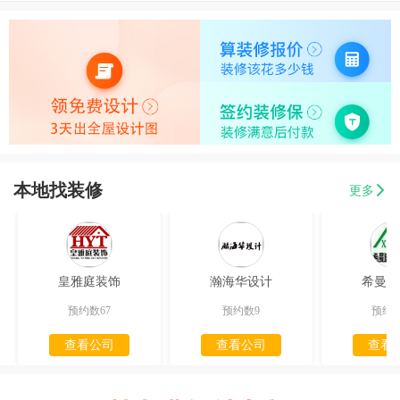
本地找装修
更多
皇雅庭装饰
瀚海华设计
希曼迪
预约数67
预约数9
预约数
查看公司
查看公司
查看