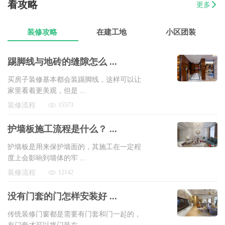
看攻略
更多
07-17
方先生
金源华庭3室2厅1卫
8万以上
装修攻略
在建工地
小区团装
踢脚线与地砖的缝隙怎么 ...
买房子装修基本都会装踢脚线，这样可以让
家里看着更美观，但是 ...
装修流程
15573
护墙板施工流程是什么？ ...
护墙板是用来保护墙面的，其施工在一定程
度上会影响到墙体的牢 ...
装修流程
12142
没有门套的门怎样安装好 ...
传统装修门窗都是需要有门套和门一起的，