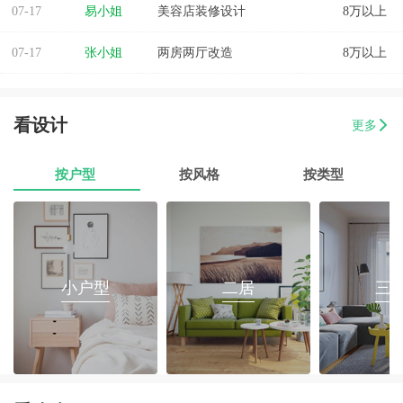
07-17
易小姐
美容店装修设计
8万以上
07-17
张小姐
两房两厅改造
8万以上
07-17
李先生
乐府花园4房2厅2卫毛坯房
8万以上
看设计
更多
07-17
郭先生
榕城区消防路口135平套房装修
8万以上
07-17
朱小姐
560平办公室装修
8万以上
按户型
按风格
按类型
07-17
伊小姐
180平和盛花园设计装修
8万以上
07-17
董先生
万泰城4室2厅 202平
8万以上
小户型
二居
三
07-17
葛小姐
榕城区榕江一品3室2厅1卫
8万以上
07-17
魏先生
金海湾4室2厅
8万以上
07-17
曾女士
新澳城市花园3室1厅1卫
8万以上