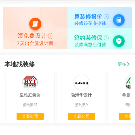
本地找装修
更多
皇雅庭装饰
瀚海华设计
希曼迪
预约数67
预约数9
预约数
查看公司
查看公司
查看