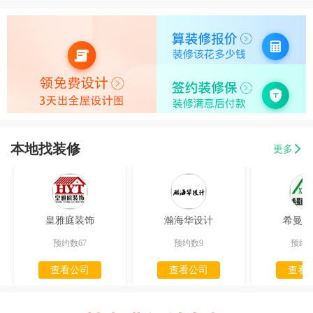
本地找装修
更多
皇雅庭装饰
瀚海华设计
希曼迪
预约数67
预约数9
预约数
查看公司
查看公司
查看