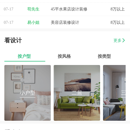
07-17
苟先生
45平水果店设计装修
8万以上
07-17
易小姐
美容店装修设计
8万以上
07-17
张小姐
两房两厅改造
8万以上
看设计
更多
07-17
李先生
乐府花园4房2厅2卫毛坯房
8万以上
按户型
按风格
按类型
07-17
郭先生
榕城区消防路口135平套房装修
8万以上
07-17
朱小姐
560平办公室装修
8万以上
07-17
伊小姐
180平和盛花园设计装修
8万以上
小户型
二居
三
07-17
董先生
万泰城4室2厅 202平
8万以上
07-17
葛小姐
榕城区榕江一品3室2厅1卫
8万以上
07-17
魏先生
金海湾4室2厅
8万以上