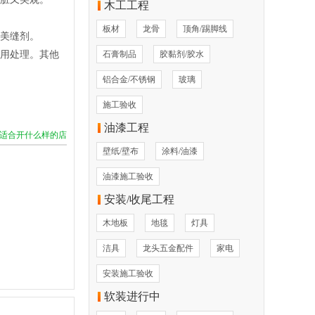
木工工程
板材
龙骨
顶角/踢脚线
美缝剂。
用处理。其他
石膏制品
胶黏剂/胶水
铝合金/不锈钢
玻璃
施工验收
油漆工程
年适合开什么样的店
壁纸/壁布
涂料/油漆
油漆施工验收
安装/收尾工程
木地板
地毯
灯具
洁具
龙头五金配件
家电
安装施工验收
软装进行中