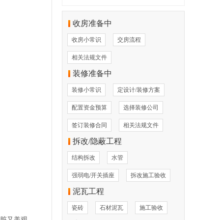
收房准备中
收房小常识
交房流程
相关法规文件
装修准备中
装修小常识
定设计/装修方案
配置资金预算
选择装修公司
签订装修合同
相关法规文件
拆改/隐蔽工程
结构拆改
水管
强弱电/开关插座
拆改施工验收
泥瓦工程
瓷砖
石材泥瓦
施工验收
脏又美观。