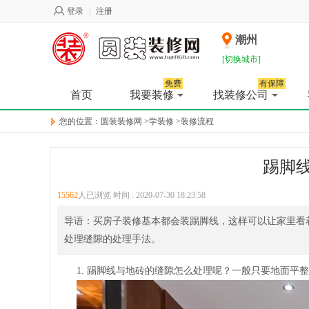
登录
|
注册
潮州
[切换城市]
免费
有保障
首页
我要装修
找装修公司
您的位置：
圆装装修网
>
学装修
>
装修流程
踢脚
15562
人已浏览 时间 :
2020-07-30 18:23:58
导语：买房子装修基本都会装踢脚线，这样可以让家里看
处理缝隙的处理手法。
1.
踢脚线与地砖的缝隙怎么处理呢？一般只要地面平整