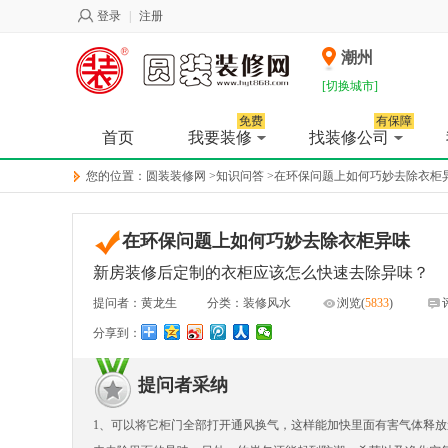
登录
|
注册
潮州
[切换城市]
免费
有保障
首页
我要装修
找装修公司
您的位置：
圆装装修网
>
知识问答
>
在环保问题上如何巧妙去除衣柜
在环保问题上如何巧妙去除衣柜异味
新房装修后定制的衣柜应该怎么快速去除异味？
提问者：黄龙生
分类：装修风水
浏览(
5833
)
分享到：
提问者采纳
1、可以将它柜门全部打开通风换气，这样能加快里面有害气体释