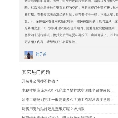
来去除里面的异味。另外，竹炭包还能起到防潮、杀菌以及净化空
醋。然后将此容器放在安有衣柜的空间，再将衣柜门全部打开，这
和打蜡。在要擦试表面灰尘的时候，抹布要拧干一些，不能太湿，
复。2、保持通风在使用衣柜的时候，需保持空间的干燥与通风，
光暴晒变形。3、水痕处理衣柜在使用期间，要避免被硬物碰撞到
色拉油来进行擦试，擦拭完后用电熨斗再按压一遍就可以了。以上
更多相关内容，请继续关注名匠整装。
韩子苏
其它热门问题
开装修公司挣不挣钱？
电视挂墙应该怎么打孔穿线？壁挂式空调能半藏在吊顶 ...
油漆工进场到完工一般需要多久？施工流程及该注意哪 ...
厨房用瓷砖贴好还是壁纸好呢？求指教