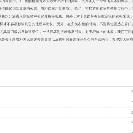
气的等作用。3、食醋也能有效去除新衣柜中的异味，先准备好一个装满凉水的容器，
样也能起到除异味的效果。衣柜保养注意事项1、除尘、打蜡衣柜在日常使用过程中，
以免水分渗透入到板材中引起开裂等现象。另外，对于表面带有轻微刮痕的衣柜来说
这样才不容易影响到它的使用寿命长。另外，在安装衣柜的时候，不要将位置选在窗口
，尤其是门板以及轨道部位，一旦损坏则很难修复回去。对于柜体上的水痕，我们可用
就是关于新衣柜怎么快速去除异味以及衣柜保养需注意什么的全部内容，希望对大家
2
2
2
2